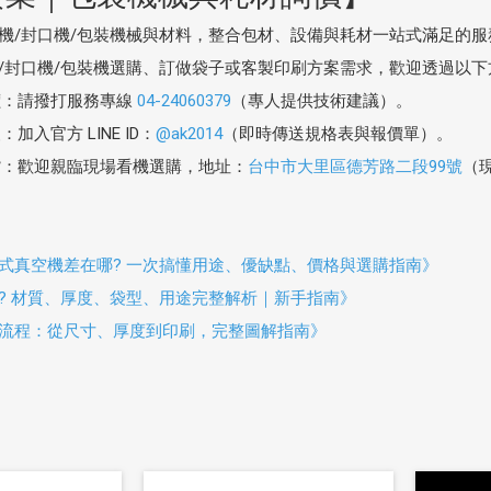
機/封口機/包裝機械與材料，整合包材、設備與耗材一站式滿足的服
/封口機/包裝機選購、訂做袋子或客製印刷方案需求，歡迎透過以下
價：請撥打服務專線
04-24060379
（專人提供技術建議）。
加入官方 LINE ID：
@ak2014
（即時傳送規格表與報價單）。
貨：歡迎親臨現場看機選購，地址：
台中市大里區德芳路二段99號
（
抽式真空機差在哪? 一次搞懂用途、優缺點、價格與選購指南》
? 材質、厚度、袋型、用途完整解析｜新手指南》
流程：從尺寸、厚度到印刷，完整圖解指南》