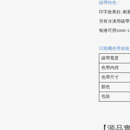
碳帶特色：
印字效果好, 耐
另有冷凍用碳帶
每捲可用5000-1
日期機色帶規格
碳帶寬度
色帶內徑
色帶尺寸
顏色
包裝
【源品