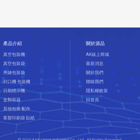
產品介紹
關於源品
真空包裝機
AK線上商城
真空包裝袋
最新消息
夾鏈包裝袋
關於我們
封口機 包裝機
聯絡我們
日期標示機
隱私權政策
盒類容器
回首頁
其他包裝 配件
客製印刷袋 貼紙
© 2019 A&K Union Industrial Co., Ltd. All Rights Reserved.