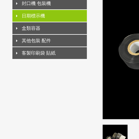
封口機 包裝機
日期標示機
盒類容器
其他包裝 配件
客製印刷袋 貼紙