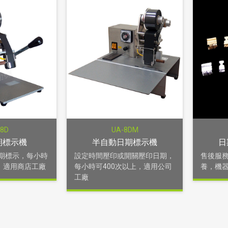
-8D
UA-8DM
期標示機
半自動日期標示機
日
期標示，每小時
設定時間壓印或開關壓印日期，
售後服
上，適用商店工廠
每小時可400次以上，適用公司
養，機器
工廠