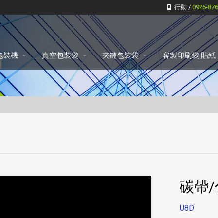
行動 /
0926-87
包裝機
真空包裝袋
夾鏈包裝袋
客製印刷袋 貼紙
碳帶/
U8D