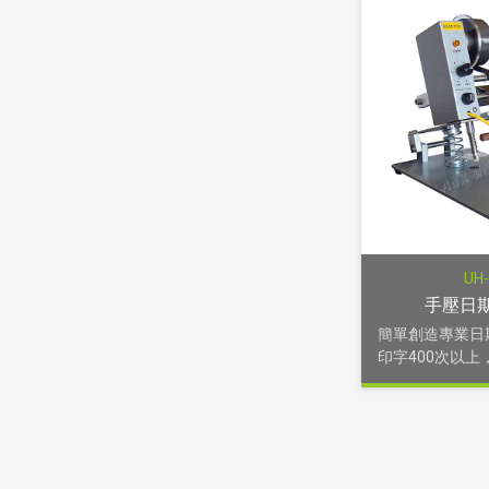
UH
手壓日
簡單創造專業日
印字400次以