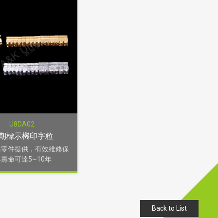
U8DA02
期標示機印字粒
務零件提供，有效維修保
壽命可達5~10年
Back to List