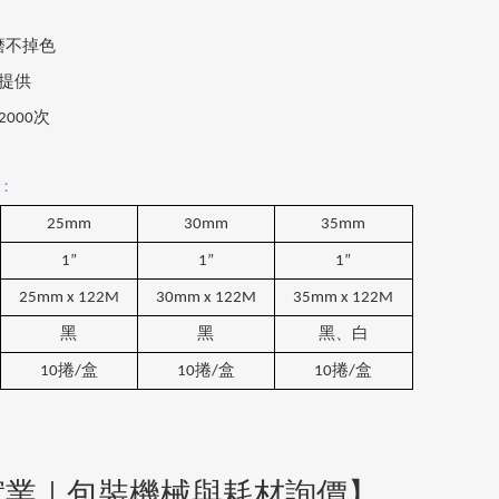
磨不掉色
提供
2000次
：
25mm
30mm
35mm
1”
1”
1”
25mm x 122M
30mm x 122M
35mm x 122M
黑
黑
黑、白
10
捲
/
盒
10
捲
/
盒
10
捲
/
盒
實業｜包裝機械與耗材詢價】