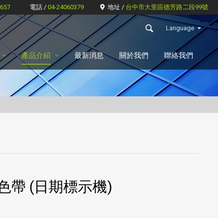
6657
電話 /
04-24060379
地址 /
台中市大里區德芳路二段99號
Language
產品介紹
最新消息
關於我們
聯絡我們
色帶 (日期標示機)