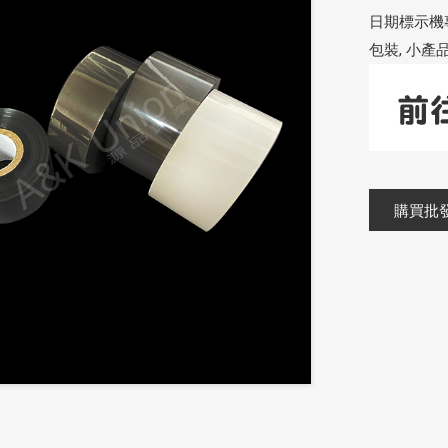
日期標示機專
包裝, 小
購買批