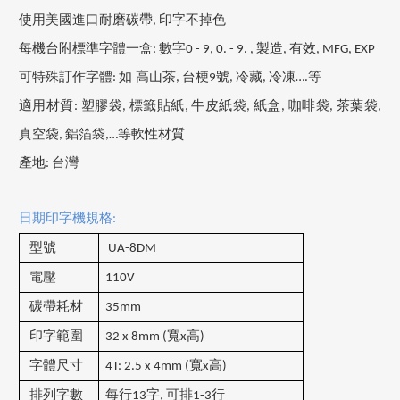
使用美國進口耐磨碳帶
,
印字不掉色
每機台附標準字體一盒
:
數字
0 - 9, 0. - 9. ,
製造
,
有效
, MFG, EXP
可特殊訂作字體
:
如
高山茶
,
台梗
9
號
,
冷藏
,
冷凍
….
等
適用材質
:
塑膠袋
,
標籤貼紙
,
牛皮紙袋
,
紙盒
,
咖啡袋
,
茶葉袋
,
真空袋
,
鋁箔袋
,…
等軟性材質
產地
:
台灣
日期印字機規格
:
型號
UA-8DM
電壓
110V
碳帶耗材
35mm
印字範圍
32 x 8mm (
寬
x
高
)
字體尺寸
4T: 2.5 x 4mm (
寬
x
高
)
排列字數
每行
13
字
,
可排
1-3
行