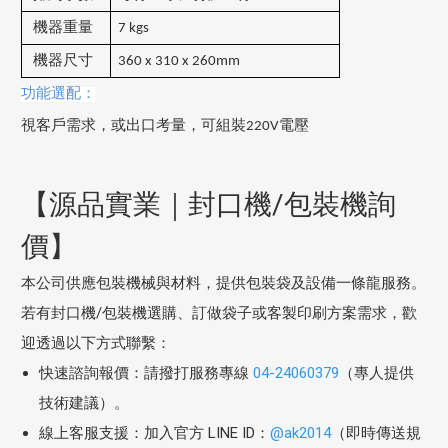
機器重量
7 kgs
機器尺寸
360 x 310 x 260mm
功能選配：
視客戶需求，或出口考量，可組裝
220V
電壓
【源品實業｜封口機/包裝機詢
價】
本公司供應包裝機械與材料，提供包裝袋及設備一條龍服務。
若有封口機/包裝機選購、訂做袋子或客製印刷方案需求，歡
迎透過以下方式聯繫：
快速諮詢報價：請撥打服務專線
04-24060379
（專人提供
技術建議）。
線上客服支援：加入官方 LINE ID：
@ak2014
（即時傳送規