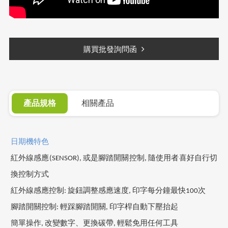
購買批發詢問函
產品規格
相關產品
日期機
特色
紅外線感應
(SENSOR),
或是腳踏開關控制
,
隨使用者喜好自行切
換控制方式
紅外線感應控制
:
旋鈕調整感應速度
,
印字每分鐘最快
100
次
腳踏開關控制
:
輕踩腳踏開關
,
印字桿自動下壓抬起
簡單操作
,
改變數字、更換碳帶
,
輕鬆免用任何工具