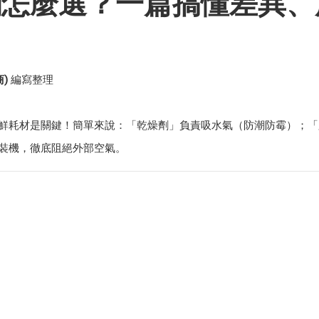
劑怎麼選？一篇搞懂差異、
)
編寫整理
鮮耗材是關鍵！簡單來說：「乾燥劑」負責吸水氣（防潮防霉）；「
裝機，徹底阻絕外部空氣。
？