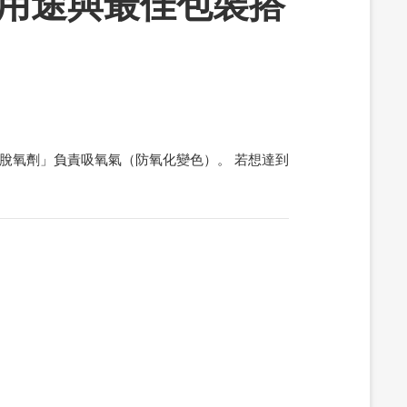
用途與最佳包裝搭
脫氧劑」負責吸氧氣（防氧化變色）。 若想達到