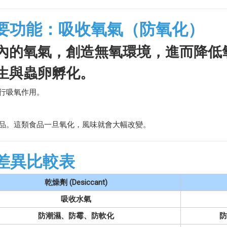
要功能：吸收氧氣（防氧化）
內的氧氣，創造無氧環境，進而降低
生與蟲卵孵化。
行吸氧作用。
品。這類食品一旦氧化，風味就會大幅改變。
劑 差異比較表
乾燥劑 (Desiccant)
吸收水氣
防潮濕、防霉、防軟化