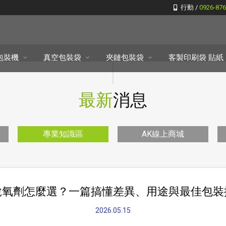
行動 /
0926-87
包裝機
真空包裝袋
夾鏈包裝袋
客製印刷袋 貼紙
最新
消息
專業知識區
AK線上商城
脫氧劑怎麼選？一篇搞懂差異、用途與最佳包裝
2026.05.15