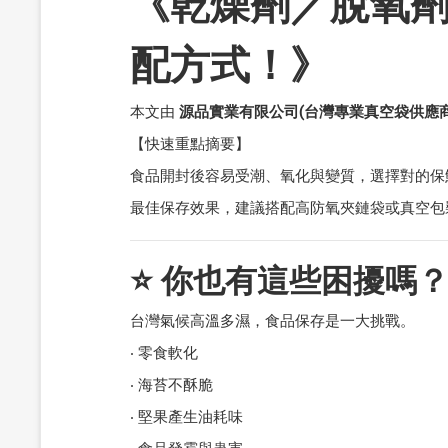
《乾燥劑／脫氧
配方式！》
本文由
源品實業有限公司(台灣專業真空袋供應商
【快速重點摘要】
食品開封後容易受潮、氧化與變質，選擇對的保
最佳保存效果，建議搭配高防氧夾鏈袋或真空包
⭐ 你也有這些困擾嗎
台灣氣候高溫多濕，食品保存是一大挑戰。
‧ 零食軟化
‧ 海苔不酥脆
‧ 堅果產生油耗味