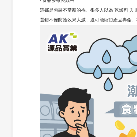
‧ 食品發霉與蟲害
這都是包裝不當惹的禍。很多人以為 乾燥劑 與
選錯不僅防護效果大減，還可能縮短產品壽命。